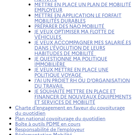
METTRE EN PLACE UN PLAN DE MOBILITÉ
EMPLOYEUR
METTRE EN APPLICATION LE FORFAIT
MOBILITÉS DURABLES
PRÉPARER DES NAO MOBILITÉ
JE VEUX OPTIMISER MA FLOTTE DE
VÉHICULES
JE VEUX ACCOMPAGNER MES SALARIÉ.ES
DANS L’ÉVOLUTION DE LEURS
HABITUDES DE MOBILITÉ
JE QUESTIONNE MA POLITIQUE
IMMOBILIÈRE
JE VEUX METTRE EN PLACE UNE
POLITIQUE VOYAGE
J’AI UN PROJET RH OU D’ORGANISATION
DU TRAVAIL
JE SOUHAITE METTRE EN PLACE ET
FINANCER DE NOUVEAUX ÉQUIPEMENTS
ET SERVICES DE MOBILITÉ
Charte d’engagement en faveur du covoiturage
du quotidien
Plan national covoiturage du quotidien
Boîte à outils PDME en cours
Responsabilité de l’employeur
Réglementation Mobilité