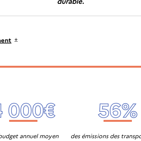
durable.
ment
4 000€
56%
 budget annuel moyen
des émissions des transp