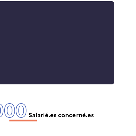
000
Salarié.es concerné.es