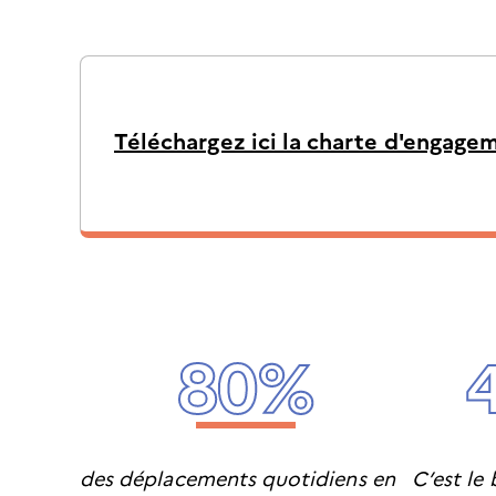
À
Téléchargez ici la charte d'engage
télécharger
:
80%
des déplacements quotidiens en
C’est le