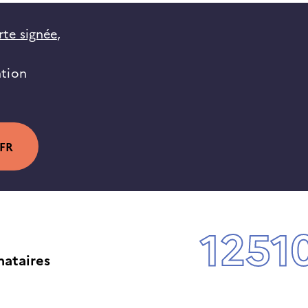
rte signée
,
ation
FR
1251
nataires